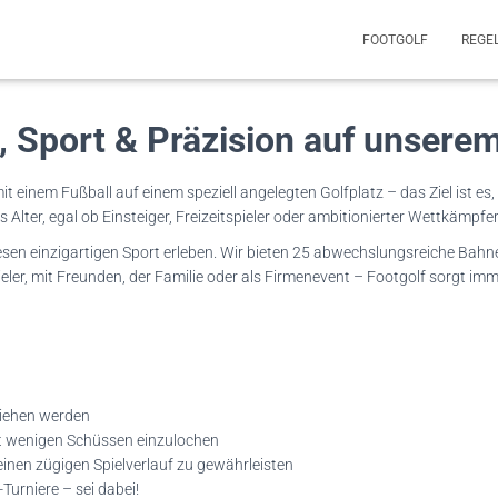
FOOTGOLF
REGE
, Sport & Präzision auf unserem
it einem Fußball auf einem speziell angelegten Golfplatz – das Ziel ist es
s Alter, egal ob Einsteiger, Freizeitspieler oder ambitionierter Wettkämpfer
sen einzigartigen Sport erleben. Wir bieten 25 abwechslungsreiche Bahn
pieler, mit Freunden, der Familie oder als Firmenevent – Footgolf sorgt im
liehen werden
chst wenigen Schüssen einzulochen
inen zügigen Spielverlauf zu gewährleisten
Turniere – sei dabei!