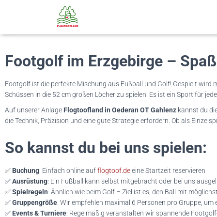
Footgolf im Erzgebirge – Spaß
Footgolf ist die perfekte Mischung aus Fußball und Golf! Gespielt wird m
Schüssen in die 52 cm großen Löcher zu spielen. Es ist ein Sport für jede
Auf unserer Anlage
Flogtoofland in Oederan OT Gahlenz
kannst du die
die Technik, Präzision und eine gute Strategie erfordern. Ob als Einzels
So kannst du bei uns spielen:
✅
Buchung
: Einfach online auf
flogtoof.de
eine Startzeit reservieren
✅
Ausrüstung
: Ein Fußball kann selbst mitgebracht oder bei uns ausge
✅
Spielregeln
: Ähnlich wie beim Golf – Ziel ist es, den Ball mit mögli
✅
Gruppengröße
: Wir empfehlen maximal 6 Personen pro Gruppe, um e
✅
Events & Turniere
: Regelmäßig veranstalten wir spannende Footgolf-